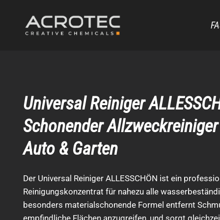
Zum
Inhalt
FA
springen
Universal Reiniger ALLESSC
Schonender Allzweckreiniger 
Auto & Garten
Der Universal Reiniger ALLESSCHÖN ist ein professio
Reinigungskonzentrat für nahezu alle wasserbeständi
besonders materialschonende Formel entfernt Schmu
empfindliche Flächen anzugreifen, und sorgt gleichzeit